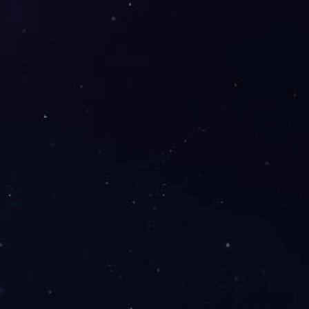
合作留言
安博官方网页版
地址：
江西省南昌市北京西路437号
电话：
0791—88506035
联系人：
傅主任