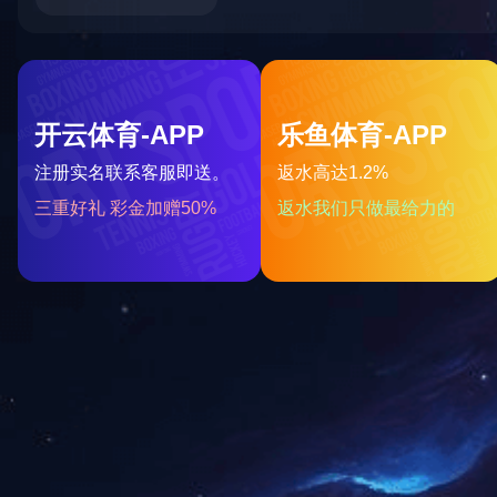
【公司动态】2025年国家级荣
近日，国家工信部公布2025年度纺织服装特
2025年度纺织服装特色产业集聚区重点培育名
上一篇：【公司动态】我司助力《上饶市铜基新材料先进制
服务热线