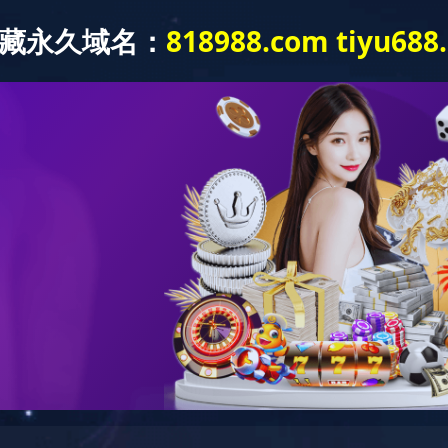
案例
新闻中心
资质荣誉
人才