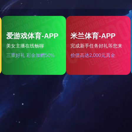
誉我公司新添桂枝！由我司参与编制的江西省
入选国家级重点培育名单！
色产业集聚区重点培育名单（第一批），由我司参与编制
单（第一批）！ 2025年国家级申报荣誉我公司新添桂枝！
造业集群》全力冲刺决赛工作
下一篇：【公司动态】喜讯！我司编制的江
（第四批）中小企业特色产业集群